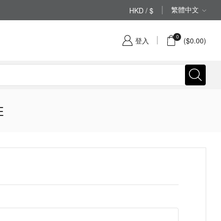
繁體中文
HKD / $
(852) 2797 2210
0
登入
(
$
0.00
)
E