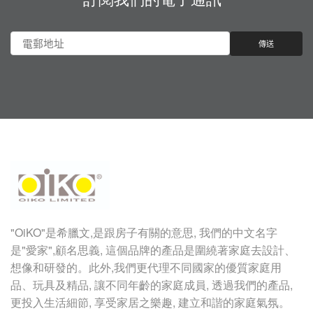
"OiKO"
是希臘文
,
是跟房子有關的意思
,
我們的中文名字
是
"
愛家
",
顧名思義
,
這個品牌的產品是圍繞著家庭去設計、
想像和研發的。此外,我們更代理不同國家的優質家庭用
品、玩具及精品, 讓不同年齡的家庭成員, 透過我們的產品,
更投入生活細節, 享受家居之樂趣, 建立和諧的家庭氣氛。