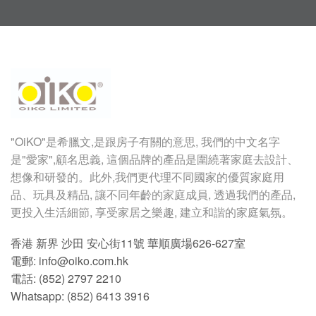
"OiKO"
是希臘文
,
是跟房子有關的意思
,
我們的中文名字
是
"
愛家
",
顧名思義
,
這個品牌的產品是圍繞著家庭去設計、
想像和研發的。此外,我們更代理不同國家的優質家庭用
品、玩具及精品, 讓不同年齡的家庭成員, 透過我們的產品,
更投入生活細節, 享受家居之樂趣, 建立和諧的家庭氣氛。
香港 新界 沙田 安心街11號 華順廣場626-627室
電郵: info@oiko.com.hk
電話: (852) 2797 2210
Whatsapp:
(852) 6413 3916