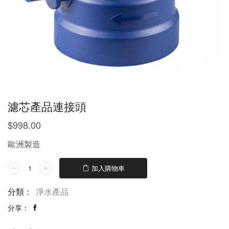
濾芯產品連接頭
$
998.00
歐洲製造
濾
加入購物車
芯
產
分類：
淨水產品
品
分享：
連
接