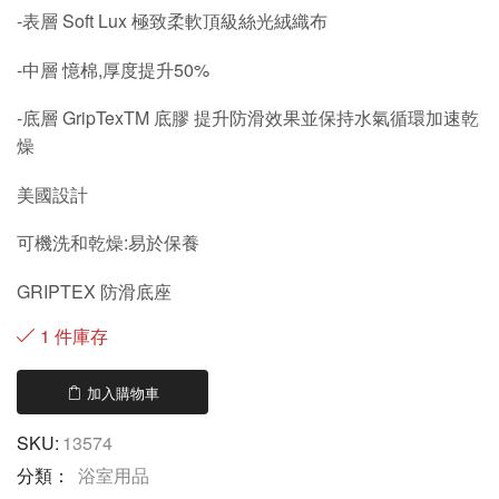
-表層 Soft Lux 極致柔軟頂級絲光絨織布
-中層 憶棉,厚度提升50%
-底層 GripTexTM 底膠 提升防滑效果並保持水氣循環加速乾
燥
美國設計
可機洗和乾燥:易於保養
GRIPTEX 防滑底座
1 件庫存
加入購物車
SKU:
13574
分類：
浴室用品