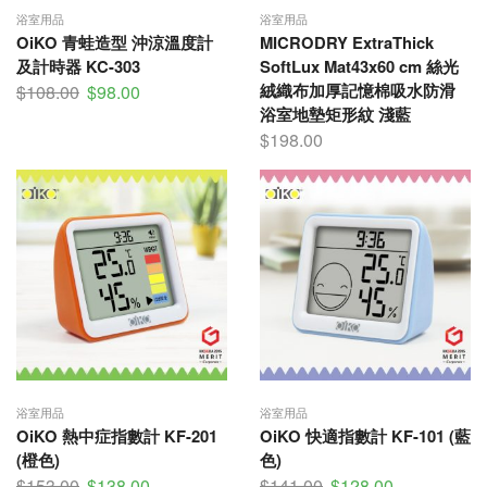
浴室用品
浴室用品
OiKO 青蛙造型 沖涼溫度計
MICRODRY ExtraThick
及計時器 KC-303
SoftLux Mat43x60 cm 絲光
絨織布加厚記憶棉吸水防滑
$
108.00
$
98.00
浴室地墊矩形紋 淺藍
$
198.00
浴室用品
浴室用品
OiKO 熱中症指數計 KF-201
OiKO 快適指數計 KF-101 (藍
(橙色)
色)
$
153.00
$
138.00
$
141.00
$
128.00